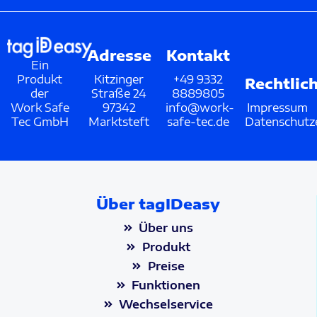
Adresse
Kontakt
Ein
Produkt
Kitzinger
+49 9332
Rechtlic
der
Straße 24
8889805
Work Safe
97342
info@work-
Impressum
Tec GmbH
Marktsteft
safe-tec.de
Datenschutz
Über tagIDeasy
Über uns
Produkt
Preise
Funktionen
Wechselservice