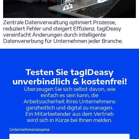
Zentrale Datenverwaltung optimiert Prozesse,
reduziert Fehler und steigert Effizienz. tagIDeasy
vereinfacht Änderungen durch intelligente
Datenvererbung für Unternehmen jeder Branche.
Testen Sie tagIDeasy
unverbindlich & kostenfrei!
Überzeugen Sie sich selbst davon, wie
einfach es sein kann, die
Arbeitssicherheit Ihres Unternehmens
ganzheitlich und digital zu managen.
Ein Mitarbeitender aus dem Vertrieb
wird sich in Kürze bei Ihnen melden.