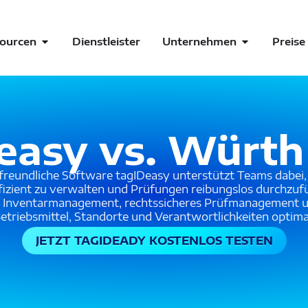
ourcen
Dienstleister
Unternehmen
Preise
easy vs. Würt
freundliche Software tagIDeasy unterstützt Teams dabei,
ffizient zu verwalten und Prüfungen reibungslos durchzufü
les Inventarmanagement, rechtssicheres Prüfmanagement 
etriebsmittel, Standorte und Verantwortlichkeiten optimal
JETZT TAGIDEADY KOSTENLOS TESTEN