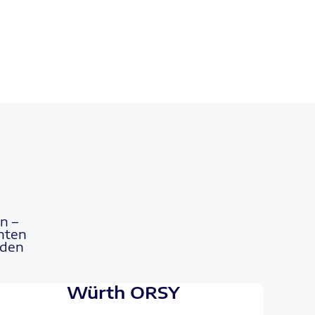
n –
hten
nden
Würth ORSY