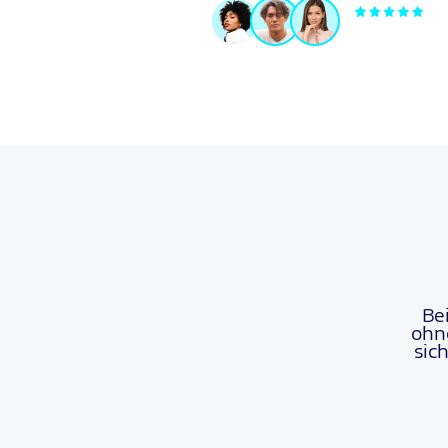
Be
ohn
sic