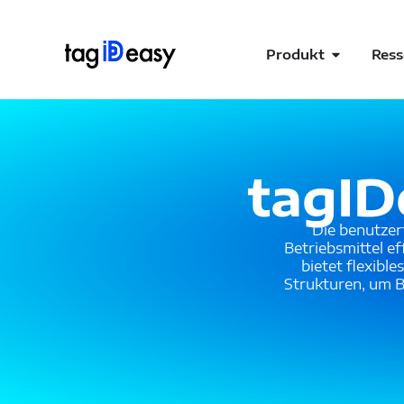
Produkt
Ress
tagID
Die benutzer
Betriebsmittel e
bietet flexib
Strukturen, um B