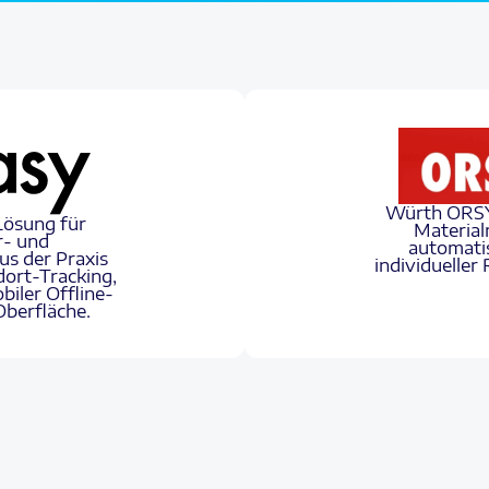
Würth ORSY 
Lösung für
Material
r- und
automati
s der Praxis
individueller
ndort-Tracking,
biler Offline-
Oberfläche.