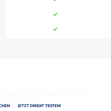
n und profitieren
verbindliche Online-Vorstellung mit uns oder
nfreien Test-Account.
CHEN
JETZT DIREKT TESTEN!