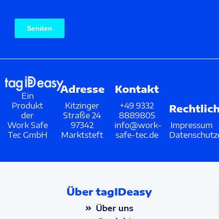
Adresse
Kontakt
Ein
Produkt
Kitzinger
+49 9332
Rechtlic
der
Straße 24
8889805
Work Safe
97342
info@work-
Impressum
Tec GmbH
Marktsteft
safe-tec.de
Datenschutz
Über tagIDeasy
Über uns