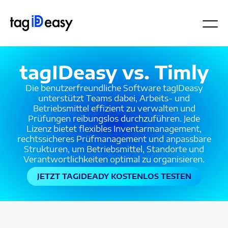
tagIDeasy vs. Timly
Die benutzerfreundliche Software tagIDeasy
unterstützt Teams dabei, Arbeits- und
Betriebsmittel effizient zu verwalten und
Prüfungen reibungslos durchzuführen. Jede
Lizenz bietet flexibles Inventarmanagement,
rechtssicheres Prüfmanagement und anpassbare
Strukturen, um Betriebsmittel, Standorte und
Verantwortlichkeiten optimal zu organisieren.
JETZT TAGIDEADY KOSTENLOS TESTEN