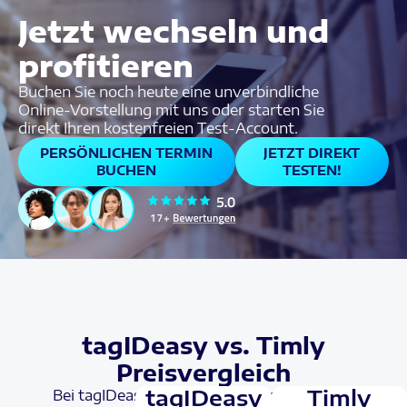
Jetzt wechseln und
profitieren
Buchen Sie noch heute eine unverbindliche
Online-Vorstellung mit uns oder starten Sie
direkt Ihren kostenfreien Test-Account.
PERSÖNLICHEN TERMIN
JETZT DIREKT
BUCHEN
TESTEN!
tagIDeasy vs. Timly
Preisvergleich
tagIDeasy
Timly
Bei tagIDeasy sind alle Funktionen im Preis