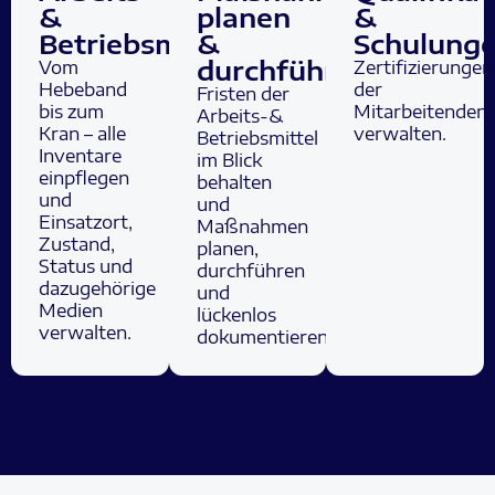
&
planen
&
Betriebsmittel
&
Schulung
durchführen
Vom
Zertifizierungen
Hebeband
der
Fristen der
bis zum
Mitarbeitenden
Arbeits-&
Kran – alle
verwalten.
Betriebsmittel
Inventare
im Blick
einpflegen
behalten
und
und
Einsatzort,
Maßnahmen
Zustand,
planen,
Status und
durchführen
dazugehörige
und
Medien
lückenlos
verwalten.
dokumentieren.